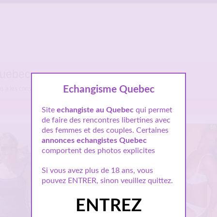
uebec.
Echangisme Quebec
as à les consulter et vous inscrire pour entamer le dialogue.
Site
echangiste au Quebec
qui permet
de faire des rencontres libertines avec
Hors ligne
En 
des femmes et des couples. Certaines
annonces echangistes Quebec
comportent des photos explicites
Si vous avez plus de 18 ans, vous
pouvez ENTRER, sinon veuillez quittez.
ENTREZ