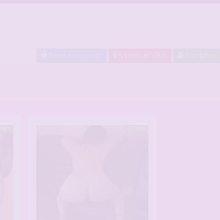
Baisez maintenant !
A moins de 10km
Inscription
ligne
En ligne