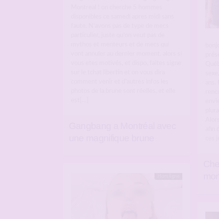
Montreal ! on cherche 5 hommes
disponibles ce samedi apres midi sans
faute. N’avons pas de type de mecs
particulier, juste qu’on veut pas de
mythos et menteurs et de mecs qui
bonj
vont annuler au dernier moment. alors si
prése
vous etes motivés, et dispo, faites signe
Québ
sur le tchat libertin et on vous dira
sexe
comment venir et d’autres infos les
ans.
photos de la brune sont réelles, et elle
renc
est[…]
envie
plura
Alor
Gangbang a Montréal avec
afin 
une magnifique brune
ces j
Che
mon
Hors ligne