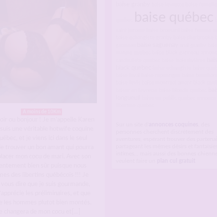
baise granby
baise levrette
baise femelle
baise québec
quebec
saint jerome
baise brossard
baise femme m
baise echangiste granby
baise sherbrooke
baise saguenay
gatineau
anal granby
bai
mature quebec
baise black gatineau
annonc
bai
candauliste quebec
baise trois rivières
black quebec
baise echangiste
baise que
baise laval
baise repentigny
baise terrebon
baise levis
baise montréal
amant black que
bai
baiser en levrette
baise blonde quebec
longueuil
baise en public quebec
annonce
libertine quebec
A moins de 10Km
oir ou bonjour ! Je m’appelle Karen
Sur un site d'
annonces coquines
, des
 suis une véritable hotwife coquine
personnes cherchent discrètement des
ébec, et je viens ici dans le seul
aventures, espérant trouver des partenai
partageant les mêmes désirs et fantaisie
de trouver un bon amant qui pourra
intimes... mais aussi des bonnes chienn
lacer mon cocu de mari. Avec son
veulent faire un
plan cul gratuit
entement bien sûr puisque nous
es des libertins québécois !!! Je
 vous dire que je suis gourmande,
’apprécie les préliminaires, et que
me les hommes plutot bien montés,
e changera de mon cocu et[…]