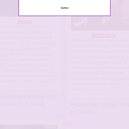
Quittez
Montréal
our aux hommes de Montréal
nts sur ce site de rencontres au
A moins de 10Km
ec. On est un couple qui aime le
Annonce vite fait car nous sommes 
, monsieur a 50 ans, et madame 36
recherche de mecs dispos ce jour et
 Nous aimons beaucoup faire des
joueurs ! On recherche un bel hom
ontres libertines, et mon épouse a
pour un plan cuckold. Madame se fe
 que je lui organise une petite
baiser, devant monsieur voyeur. on
lité, avec 4 hommes, un de ces 4.
voudrait vraiment un homme joueur
s je commence déjà ma recherche
motivé, alors pour les intéressés
de trouver les bons partenaires pour
rapides, merci de vite nous contact
eux libertins, histoire de ne pas[…]
sur le tchat du site afin de voir si ca
le faire bisous a tous
rchons une pluralité pour
 épouse a Montreal
Pour un plan cuckold ce s
au Québec
En ligne