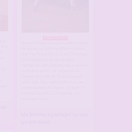
A moins de 10Km
à la
Bonjour à tous ceux qui auront la chance
 très
de passer sur notre profil avant ce soir !
me
Car c’est le grand jour, ce soir je partage
ra
ma femme avec un bel inconnu
Québecois, alors j’espère que vous êtes
 et
motivé les amis … Je recherche un
homme de moins de 55 ans pouvant
er
venir chez nous rapidement, avec une
 peut
petite bouteille de champ ? et après on
s’amuse tous les 3. On attends vos
messages pour[…]
oir
Ma femme a partager ce soir
qui est dispo