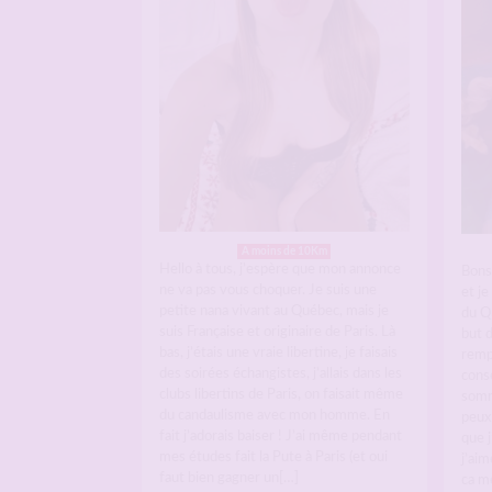
A moins de 10Km
Hello à tous, j’espère que mon annonce
Bons
ne va pas vous choquer. Je suis une
et je
petite nana vivant au Québec, mais je
du Qu
suis Française et originaire de Paris. Là
but 
bas, j’étais une vraie libertine, je faisais
remp
des soirées échangistes, j’allais dans les
cons
clubs libertins de Paris, on faisait même
somm
du candaulisme avec mon homme. En
peux
fait j’adorais baiser ! J’ai même pendant
que j
mes études fait la Pute à Paris (et oui
j’ai
faut bien gagner un[…]
ca m