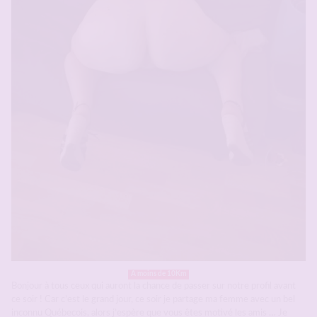
A moins de 10Km
Bonjour à tous ceux qui auront la chance de passer sur notre profil avant
ce soir ! Car c’est le grand jour, ce soir je partage ma femme avec un bel
inconnu Québecois, alors j’espère que vous êtes motivé les amis … Je