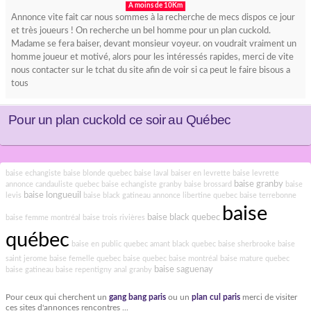
A moins de 10Km
Annonce vite fait car nous sommes à la recherche de mecs dispos ce jour
et très joueurs ! On recherche un bel homme pour un plan cuckold.
Madame se fera baiser, devant monsieur voyeur. on voudrait vraiment un
homme joueur et motivé, alors pour les intéressés rapides, merci de vite
nous contacter sur le tchat du site afin de voir si ca peut le faire bisous a
tous
Pour un plan cuckold ce soir au Québec
baise echangiste
baise blonde quebec
baise laval
baiser en levrette
baise levrette
baise granby
annonce candauliste quebec
baise echangiste granby
baise brossard
baise
baise longueuil
levis
baise black gatineau
annonce libertine quebec
baise terrebonne
baise
baise black quebec
baise femme montréal
baise trois rivières
québec
baise en public quebec
amant black quebec
baise sherbrooke
baise
saint jerome
baise femelle quebec
baise quebec
baise montréal
baise mature quebec
baise saguenay
baise gatineau
baise repentigny
anal granby
Pour ceux qui cherchent un
gang bang paris
ou un
plan cul paris
merci de visiter
ces sites d'annonces rencontres ...