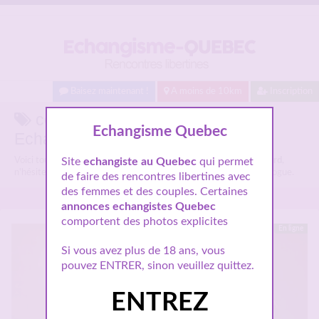
Baisez maintenant !
A moins de 10km
Inscription
couple coquin brossard sur
Echangisme Quebec
Echangisme Quebec.
Voici tous les profils des libertins parlant de
Site
echangiste au Quebec
couple coquin brossard
qui permet
,
n'hésitez pas à les consulter et vous inscrire pour entamer le dialogue.
de faire des rencontres libertines avec
des femmes et des couples. Certaines
annonces echangistes Quebec
comportent des photos explicites
En ligne
Si vous avez plus de 18 ans, vous
pouvez ENTRER, sinon veuillez quittez.
ENTREZ