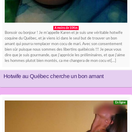
A moins de 10Km
Bonsoir ou bonjour ! Je m’appelle Karen et je suis une véritable hotwife
coquine du Québec, et je viens ici dans le seul but de trouver un bon
amant qui pourra remplacer mon cocu de mari. Avec son consentement
bien sûr puisque nous sommes des libertins québécois !!! Je peux vous
dire que je suis gourmande, que j’apprécie les préliminaires, et que j’aime
les hommes plutot bien montés, ca me changera de mon cocu et[…]
Hotwife au Québec cherche un bon amant
En ligne